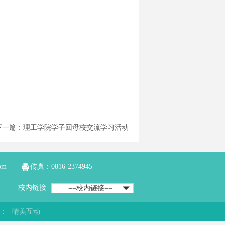
下一篇：理工学院学子回母校交流学习活动
om
传真：0816-2374945
校内链接
==校内链接==
：
晴美互动