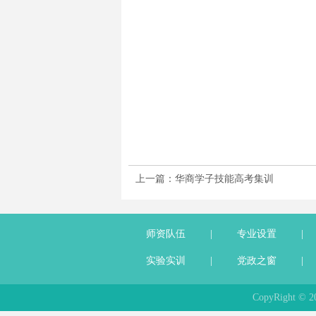
上一篇：华商学子技能高考集训
师资队伍
|
专业设置
|
实验实训
|
党政之窗
|
CopyRight 